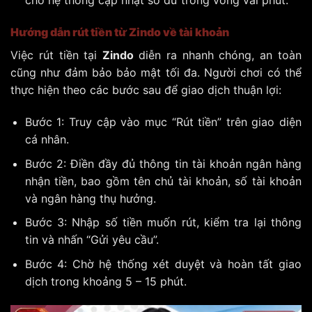
chờ hệ thống cập nhật số dư trong vòng vài phút.
Hướng dẫn rút tiền từ Zindo về tài khoản
Việc rút tiền tại
Zindo
diễn ra nhanh chóng, an toàn
cũng như đảm bảo bảo mật tối đa. Người chơi có thể
thực hiện theo các bước sau để giao dịch thuận lợi:
Bước 1: Truy cập vào mục “Rút tiền” trên giao diện
cá nhân.
Bước 2: Điền đầy đủ thông tin tài khoản ngân hàng
nhận tiền, bao gồm tên chủ tài khoản, số tài khoản
và ngân hàng thụ hưởng.
Bước 3: Nhập số tiền muốn rút, kiểm tra lại thông
tin và nhấn “Gửi yêu cầu”.
Bước 4: Chờ hệ thống xét duyệt và hoàn tất giao
dịch trong khoảng 5 – 15 phút.