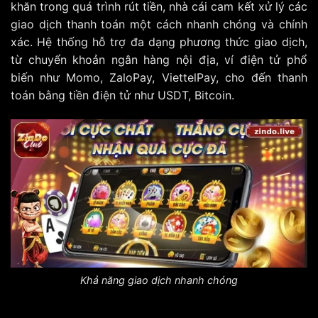
khăn trong quá trình rút tiền, nhà cái cam kết xử lý các
giao dịch thanh toán một cách nhanh chóng và chính
xác. Hệ thống hỗ trợ đa dạng phương thức giao dịch,
từ chuyển khoản ngân hàng nội địa, ví điện tử phổ
biến như Momo, ZaloPay, ViettelPay, cho đến thanh
toán bằng tiền điện tử như USDT, Bitcoin.
Khả năng giao dịch nhanh chóng