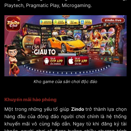
Playtech, Pragmatic Play, Microgaming.
Kho game của sân chơi độc đáo
Khuyến mãi hào phóng
Một trong những yếu tố giúp
Zindo
trở thành lựa chọn
hàng đầu của đông đảo người chơi chính là hệ thống
khuyến mãi vô cùng hấp dẫn. Ngay từ khi đăng ký tài
khoản, người chơi sẽ được hưởng nhiều chương trình