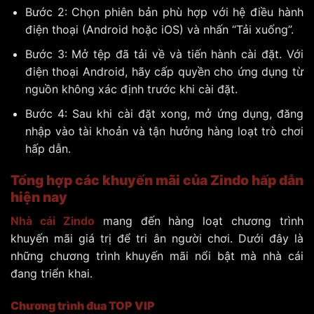
Bước 2: Chọn phiên bản phù hợp với hệ điều hành
điện thoại (Android hoặc iOS) và nhấn “Tải xuống”.
Bước 3: Mở tệp đã tải về và tiến hành cài đặt. Với
điện thoại Android, hãy cấp quyền cho ứng dụng từ
nguồn không xác định trước khi cài đặt.
Bước 4: Sau khi cài đặt xong, mở ứng dụng, đăng
nhập vào tài khoản và tận hưởng hàng loạt trò chơi
hấp dẫn.
Tổng hợp các khuyến mãi của Zindo hấp dẫn
hiện nay
Nhà cái Zindo
mang đến hàng loạt chương trình
khuyến mãi giá trị để tri ân người chơi. Dưới đây là
những chương trình khuyến mãi nổi bật mà nhà cái
đang triển khai.
Chương trình đua TOP VIP