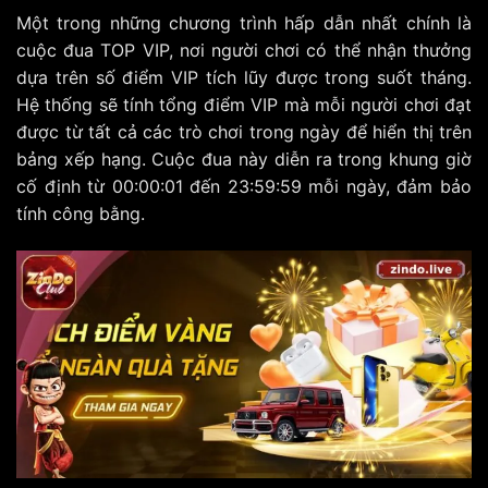
Một trong những chương trình hấp dẫn nhất chính là
cuộc đua TOP VIP, nơi người chơi có thể nhận thưởng
dựa trên số điểm VIP tích lũy được trong suốt tháng.
Hệ thống sẽ tính tổng điểm VIP mà mỗi người chơi đạt
được từ tất cả các trò chơi trong ngày để hiển thị trên
bảng xếp hạng. Cuộc đua này diễn ra trong khung giờ
cố định từ 00:00:01 đến 23:59:59 mỗi ngày, đảm bảo
tính công bằng.