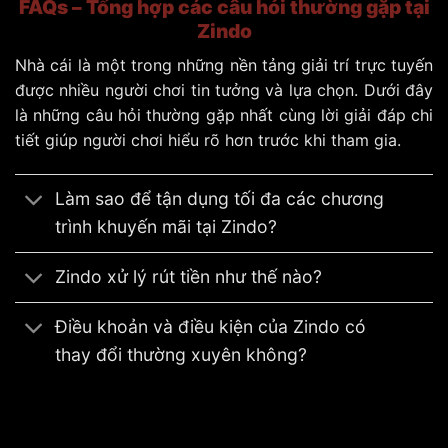
FAQs – Tổng hợp các câu hỏi thường gặp tại
Zindo
Nhà cái là một trong những nền tảng giải trí trực tuyến
được nhiều người chơi tin tưởng và lựa chọn. Dưới đây
là những câu hỏi thường gặp nhất cùng lời giải đáp chi
tiết giúp người chơi hiểu rõ hơn trước khi tham gia.
Làm sao để tận dụng tối đa các chương
trình khuyến mãi tại Zindo?
Zindo xử lý rút tiền như thế nào?
Điều khoản và điều kiện của Zindo có
thay đổi thường xuyên không?