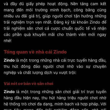
và đầy đủ giấy phép hoạt động. Nền tảng cam kết
mang đến môi trường minh bạch, công bằng cùng
nhiều ưu đãi giá trị, giúp người chơi tận hưởng những
trải nghiệm trọn vẹn nhất. Đăng ký tài khoản Zindo để
trải nghiệm sân chơi cá cược chuẩn quốc tế và nhận
các phần quà khuyến mãi cho thành viên mới ngay
nhé!
Tổng quan về nhà cái Zindo
Zindo
là một trong những nhà cái trực tuyến hàng đầu,
thu hút đông đảo người chơi nhờ vào sự chuyên
nghiệp và chất lượng dịch vụ vượt trội:
Vài nét cơ bản về sân chơi
Zindo
là một trong những sân chơi giải trí trực tuyến
hàng đầu hiện nay, thu hút hàng triệu người chơi nhờ
hệ thống trò chơi đa dạng, minh bạch và hợp pháp. Với