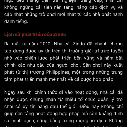
mục tiêu mang đến trải nghiệm đẳng cấp, nhà cái
không ngừng cải tiến nền tảng, nâng cấp dịch vụ và
cập nhật những trò chơi mới nhất từ các nhà phát hành
danh tiếng.
Lịch sử phát triển của Zindo
Ra mắt từ năm 2010, Nhà cái Zindo
đã nhanh chóng
tạo dựng được uy tín trên thị trường giải trí trực tuyến
nhờ vào chiến lược phát triển bền vững và nắm bắt
chính xác nhu cầu của người chơi. Sân chơi này xuất
phát từ thị trường Philippines, một trong những trung
tâm phát triển mạnh mẽ nhất về cá cược hợp pháp.
Ngay sau khi chính thức đi vào hoạt động, nhà cái đã
nhận được chứng nhận từ nhiều tổ chức quản lý trò
chơi có uy tín hàng đầu thế giới. Điều này không chỉ
giúp nền tảng hoạt động hợp pháp mà còn khẳng định
sự minh bạch, công bằng trong mọi giao dịch. Không