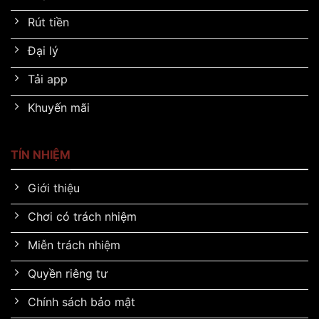
Rút tiền
Đại lý
Tải app
Khuyến mãi
TÍN NHIỆM
Giới thiệu
Chơi có trách nhiệm
Miễn trách nhiệm
Quyền riêng tư
Chính sách bảo mật