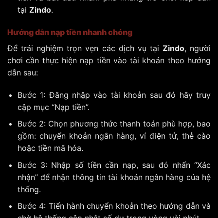
tại
Zindo
.
Hướng dẫn nạp tiền nhanh chóng
Để trải nghiệm trọn vẹn các dịch vụ tại
Zindo
, người
chơi cần thực hiện nạp tiền vào tài khoản theo hướng
dẫn sau:
Bước 1: Đăng nhập vào tài khoản sau đó hãy truy
cập mục “Nạp tiền”.
Bước 2: Chọn phương thức thanh toán phù hợp, bao
gồm: chuyển khoản ngân hàng, ví điện tử, thẻ cào
hoặc tiền mã hóa.
Bước 3: Nhập số tiền cần nạp, sau đó nhấn “Xác
nhận” để nhận thông tin tài khoản ngân hàng của hệ
thống.
Bước 4: Tiến hành chuyển khoản theo hướng dẫn và