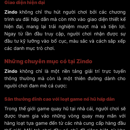
Giao diện hiện đại
Zindo
không chỉ thu hút người chơi bởi các chương
trình ưu đãi hấp dẫn mà còn nhờ vào giao diện thiết kế
hiện đại, mang lại trải nghiệm mượt mà và tiện lợi.
Ngay từ lần đầu truy cập, người chơi nhận được sự
đầu tư kỹ lưỡng vào bố cục, màu sắc và cách sắp xếp
các danh mục trò chơi.
Những chuyên mục có tại Zindo
Zindo
không chỉ là một nền tảng giải trí trực tuyến
thông thường mà còn là một thiên đường dành cho
người chơi đam mê cá cược:
Săn thưởng đỉnh cao với loạt game nổ hũ hấp dẫn
Trong thế giới game quay hũ tại nhà cái, người chơi sẽ
được tham gia vào những vòng quay may mắn với
hàng loạt tựa game đến từ các nhà cung cấp hàng đầu