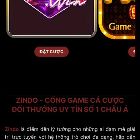
ĐẶT CƯỢC
ĐẶ
ZINDO - CỔNG GAME CÁ CƯỢC
ĐỔI THƯỞNG UY TÍN SỐ 1 CHÂU Á
Zindo
là điểm đến lý tưởng cho những ai đam mê giải
trí trực tuyến với hệ thống trò chơi đa dạng, hấp dẫn