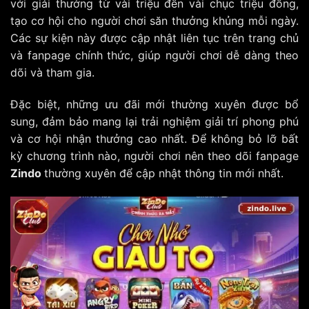
với giải thưởng từ vài triệu đến vài chục triệu đồng,
tạo cơ hội cho người chơi săn thưởng khủng mỗi ngày.
Các sự kiện này được cập nhật liên tục trên trang chủ
và fanpage chính thức, giúp người chơi dễ dàng theo
dõi và tham gia.
Đặc biệt, những ưu đãi mới thường xuyên được bổ
sung, đảm bảo mang lại trải nghiệm giải trí phong phú
và cơ hội nhận thưởng cao nhất. Để không bỏ lỡ bất
kỳ chương trình nào, người chơi nên theo dõi fanpage
Zindo
thường xuyên để cập nhật thông tin mới nhất.