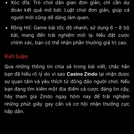
Xóc đĩa: Trò chơi dân gian đơn giản, chỉ cần dự
đoán kết quả mở bát. Luật chơi đơn giản, giúp cả
người mới cũng dễ dàng làm quen.
Rồng Hổ: Game bài tốc độ nhanh, sử dụng 6 – 8 bộ
bài, mang đến trải nghiệm mới lạ. Nếu đặt cược
chính xác, bạn có thể nhận phần thưởng giá trị cao.
Kết luận
Qua những thông tin chia sẻ trong bài viết, chắc hẳn
bạn đã hiểu rõ lý do vì sao
Casino Zindo
lại nhận được
sự quan tâm và yêu thích từ đông đảo người chơi. Nếu
bạn đang tìm kiếm một địa điểm cá cược đáng tin cậy,
hãy tham gia Zindo ngay hôm nay để trải nghiệm
những phút giây gay cấn và cơ hội nhận thưởng cực
hấp dẫn.