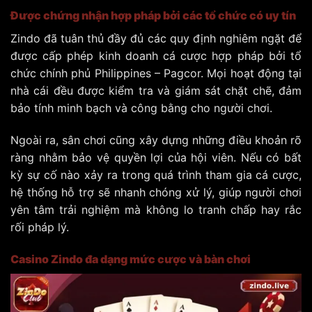
Được chứng nhận hợp pháp bởi các tổ chức có uy tín
Zindo đã tuân thủ đầy đủ các quy định nghiêm ngặt để
được cấp phép kinh doanh cá cược hợp pháp bởi tổ
chức chính phủ Philippines – Pagcor. Mọi hoạt động tại
nhà cái đều được kiểm tra và giám sát chặt chẽ, đảm
bảo tính minh bạch và công bằng cho người chơi.
Ngoài ra, sân chơi cũng xây dựng những điều khoản rõ
ràng nhằm bảo vệ quyền lợi của hội viên. Nếu có bất
kỳ sự cố nào xảy ra trong quá trình tham gia cá cược,
hệ thống hỗ trợ sẽ nhanh chóng xử lý, giúp người chơi
yên tâm trải nghiệm mà không lo tranh chấp hay rắc
rối pháp lý.
Casino Zindo đa dạng mức cược và bàn chơi