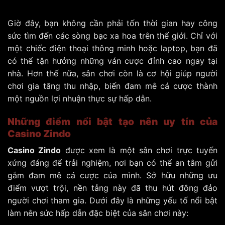
Giờ đây, bạn không cần phải tốn thời gian hay công
sức tìm đến các sòng bạc xa hoa trên thế giới. Chỉ với
một chiếc điện thoại thông minh hoặc laptop, bạn đã
có thể tận hưởng những ván cược đỉnh cao ngay tại
nhà. Hơn thế nữa, sân chơi còn là cơ hội giúp người
chơi gia tăng thu nhập, biến đam mê cá cược thành
một nguồn lợi nhuận thực sự hấp dẫn.
Những điểm nổi bật tạo nên uy tín của
Casino Zindo
Casino Zindo
được xem là một sân chơi trực tuyến
xứng đáng để trải nghiệm, nơi bạn có thể an tâm gửi
gắm đam mê cá cược của mình. Sở hữu những ưu
điểm vượt trội, nền tảng này đã thu hút đông đảo
người chơi tham gia. Dưới đây là những yếu tố nổi bật
làm nên sức hấp dẫn đặc biệt của sân chơi này: