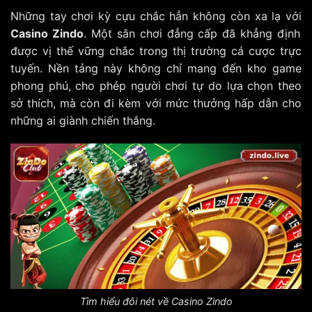
Những tay chơi kỳ cựu chắc hẳn không còn xa lạ với
Casino Zindo
. Một sân chơi đẳng cấp đã khẳng định
được vị thế vững chắc trong thị trường cá cược trực
tuyến. Nền tảng này không chỉ mang đến kho game
phong phú, cho phép người chơi tự do lựa chọn theo
sở thích, mà còn đi kèm với mức thưởng hấp dẫn cho
những ai giành chiến thắng.
Tìm hiểu đôi nét về Casino Zindo